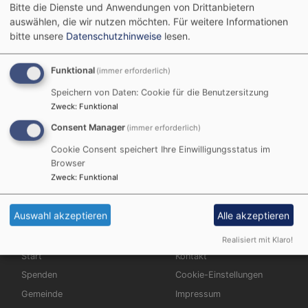
Bitte die Dienste und Anwendungen von Drittanbietern
lutherischen Gemeinden die neue Ordnung
auswählen, die wir nutzen möchten.
Für weitere Informationen
gottesdienstlicher Texte und Lieder.
bitte unsere
Datenschutzhinweise
lesen.
In unserem Gemeindebrief berichten wir in loser Folge,
Funktional
(immer erforderlich)
was sich damit alles geändert hat. Alle Artikel der
Reihe werden hier eingestellt.
Speichern von Daten: Cookie für die Benutzersitzung
Zweck
:
Funktional
Aus dem Gemeindebrief 2018.12:
Consent Manager
(immer erforderlich)
Cookie Consent speichert Ihre Einwilligungsstatus im
Eine neue Perikopenordnung
224.6 KB
Browser
Aus dem Gemeindebrief 2019.02:
Die Zählung der
Zweck
:
Funktional
Sonntag
Auswahl akzeptieren
Alle akzeptieren
Realisiert mit Klaro!
Hauptnavigation
Fußbereichsmenü
Start
Kontakt
Spenden
Cookie-Einstellungen
Gemeinde
Impressum