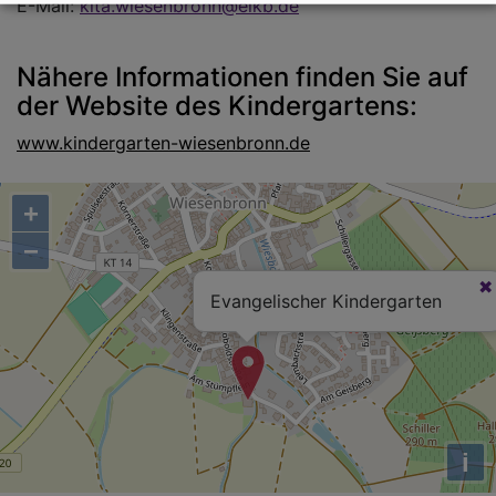
E-Mail:
kita.wiesenbronn@elkb.de
Nähere Informationen finden Sie auf
der Website des Kindergartens:
www.kindergarten-wiesenbronn.de
+
−
Evangelischer Kindergarten
i