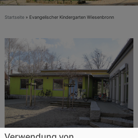
Startseite
Evangelischer Kindergarten Wiesenbronn
Verwendung von
Bildrechte
Kirchengemeinde Wiesenbronn / Esther Meist