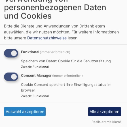
Evangelischer Kindergarten Wiesenbronn
personenbezogenen Daten
und Cookies
Evangelischer Kindergarten
Wiesenbronn
Bitte die Dienste und Anwendungen von Drittanbietern
auswählen, die wir nutzen möchten.
Für weitere Informationen
Koboldstraße 33
bitte unsere
Datenschutzhinweise
lesen.
97355 Wiesenbronn
Telefon: 09325 553
Funktional
(immer erforderlich)
E-Mail:
kiga-wiesenbronn@t-online.de
Speichern von Daten: Cookie für die Benutzersitzung
Leitung: Sandra Wittstatt
Zweck
:
Funktional
Träger: Evangelischer
Consent Manager
(immer erforderlich)
Kindergartenverein Wiesenbronn
Cookie Consent speichert Ihre Einwilligungsstatus im
e.V.
Browser
Zweck
:
Funktional
Pfarrerin Claudia Jobst (Vorstand)
Pfarrgasse 2
Auswahl akzeptieren
Alle akzeptieren
97355 Wiesenbronn
Telefon: 09325 274
Realisiert mit Klaro!