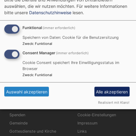
Posaunenchorkonzert am
auswählen, die wir nutzen möchten.
Für weitere Informationen
1. März 2026 in der
bitte unsere
Datenschutzhinweise
lesen.
Heilig-Kreuz-Kirche
Wiesenbronn
Funktional
(immer erforderlich)
Speichern von Daten: Cookie für die Benutzersitzung
Zweck
:
Funktional
Consent Manager
(immer erforderlich)
Cookie Consent speichert Ihre Einwilligungsstatus im
Browser
Zweck
:
Funktional
Bildrechte
PC Wiesenbronn
Auswahl akzeptieren
Alle akzeptieren
Realisiert mit Klaro!
Hauptnavigation
Fußbereichsmenü
Start
Kontakt
Spenden
Cookie-Einstellungen
Gemeinde
Impressum
Gottesdienste und Kirche
Links