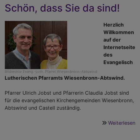
Schön, dass Sie da sind!
Herzlich
Willkommen
auf der
Internetseite
des
Evangelisch
Bildrechte
Evang.-Luth. Pfarrei Wiesenbronn-Abtswind
Lutherischen Pfarramts Wiesenbronn-Abtswind.
Pfarrer Ulrich Jobst und Pfarrerin Claudia Jobst sind
für die evangelischen Kirchengemeinden Wiesenbronn,
Abtswind und Castell zuständig.
Weiterlesen
ü
S
d