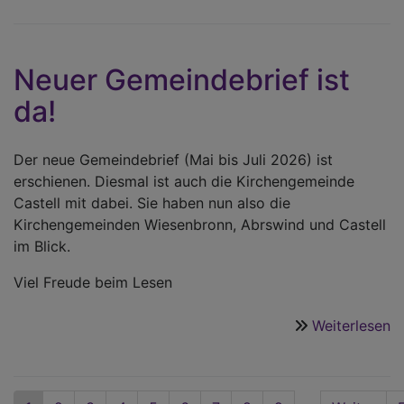
E
z
G
Neuer Gemeindebrief ist
a
da!
Ch
H
A
Der neue Gemeindebrief (Mai bis Juli 2026) ist
d
erschienen. Diesmal ist auch die Kirchengemeinde
G
Castell mit dabei. Sie haben nun also die
fi
Kirchengemeinden Wiesenbronn, Abrswind und Castell
in
im Blick.
d
K
Viel Freude beim Lesen
W
st
Weiterlesen
ü
N
G
is
Seitennummerierung