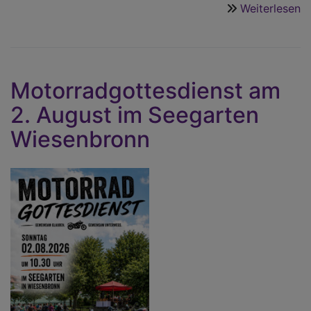
Weiterlesen
ü
D
n
G
is
Motorradgottesdienst am
d
2. August im Seegarten
Wiesenbronn