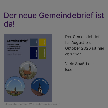
S
d
Der neue Gemeindebrief ist
si
da!
Der Gemeindebrief
für August bis
Oktober 2026 ist hier
abrufbar.
Viele Spaß beim
lesen!
Bildrechte
Pfarramt Wiesenbronn-Abtswind