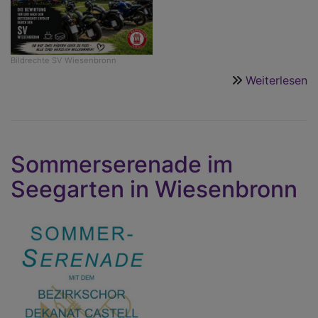
Bildrechte
SV Wiesenbronn
Weiterlesen
ü
M
a
2.
A
Sommerserenade im
i
Seegarten in Wiesenbronn
S
W