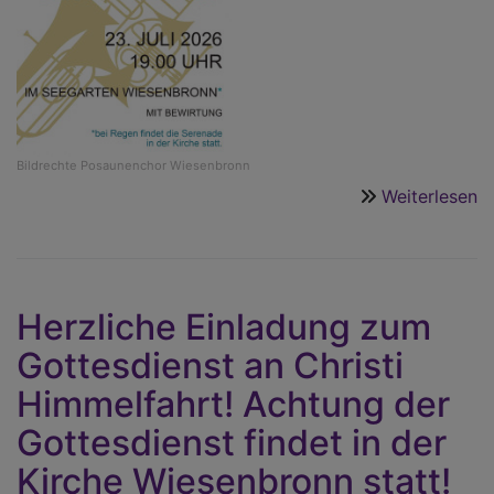
Bildrechte
Posaunenchor Wiesenbronn
Weiterlesen
ü
S
i
S
in
Herzliche Einladung zum
W
Gottesdienst an Christi
Himmelfahrt! Achtung der
Gottesdienst findet in der
Kirche Wiesenbronn statt!