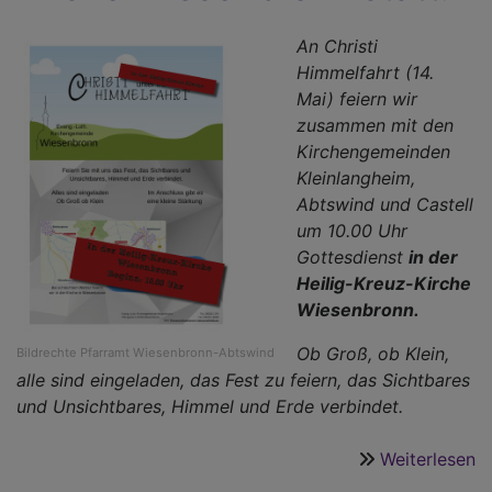
An Christi
Himmelfahrt (14.
Mai) feiern wir
zusammen mit den
Kirchengemeinden
Kleinlangheim,
Abtswind und Castell
um 10.00 Uhr
Gottesdienst
in der
Heilig-Kreuz-Kirche
Wiesenbronn.
Ob Groß, ob Klein,
Bildrechte
Pfarramt Wiesenbronn-Abtswind
alle sind eingeladen, das Fest zu feiern, das Sichtbares
und Unsichtbares, Himmel und Erde verbindet.
Weiterlesen
ü
H