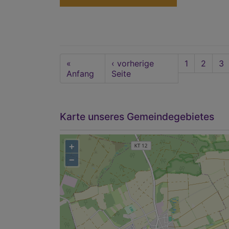
Seitennummerierung
First
«
Vorherige
‹ vorherige
Seite
1
Seite
2
Se
3
page
Anfang
Seite
Seite
Karte unseres Gemeindegebietes
+
−