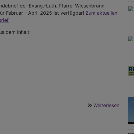
debrief der Evang.-Luth. Pfarrei Wiesenbronn-
ür Februar - April 2025 ist verfügbar!
Zum aktuellen
rief
s dem Inhalt:
Weiterlesen
über
Der
Gemei
Februa