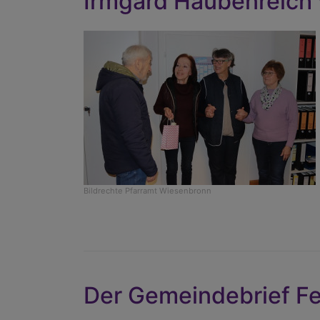
Irmgard Haubenreich 
Bildrechte
Pfarramt Wiesenbronn
Der Gemeindebrief Feb