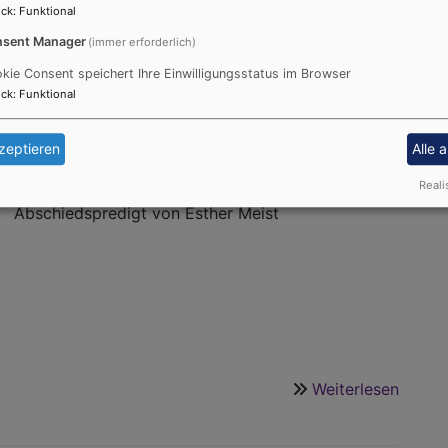
mit
ck
:
Funktional
"Colou
sent Manager
(immer erforderlich)
of
Esther Meist – 15.
kie Consent speichert Ihre Einwilligungsstatus im Browser
Brass"
ck
:
Funktional
am
26.10
in
zeptieren
Alle 
16. Sonntag nach Trinitatis – 15. September 2024 –
Haag
Reali
Psalm 16 Heilig Kreuz-Kirche Wiesenbronn –
Abschiedspredigt von Esther Meist
Weiterlesen
über
Absch
von