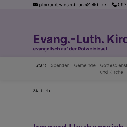
Direkt
pfarramt.wiesenbronn@elkb.de
093
zum
Inhalt
Evang.-Luth. Ki
evangelisch auf der Rotweininsel
Start
Spenden
Gemeinde
Gottesdiens
Hauptnavigation
und Kirche
Startseite