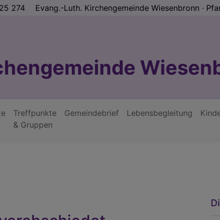
25 274
Evang.-Luth. Kirchengemeinde Wiesenbronn ∙ Pfa
rchengemeinde Wiesen
te
Treffpunkte
Gemeindebrief
Lebensbegleitung
Kind
& Gruppen
D