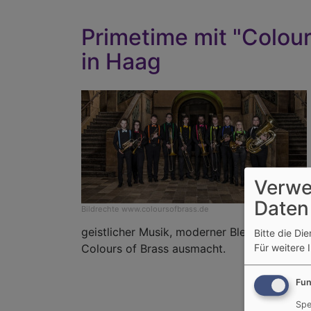
Primetime mit "Colou
in Haag
Verwe
Daten
Bildrechte
www.coloursofbrass.de
geistlicher Musik, moderner Blechbläsermus
Bitte die Di
Für weitere 
Colours of Brass ausmacht.
Fun
Spe